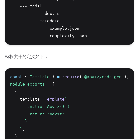
    --- modal

        --- index.js

        --- metadata

            --- example.json

模板文件的定义如下：
const
 { 
Template
 } 
=
require
(
'@aoviz/code-gen'
);
module
.
exports
=
 [
  {
    template
:
Template
`
      function Aoviz() {
        return 'aoviz'
      }
    `
,
  }